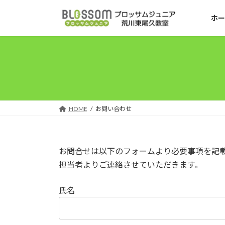
コ
ナ
ン
ビ
ホー
テ
ゲ
ン
ー
ツ
シ
へ
ョ
ス
ン
キ
に
ッ
移
HOME
お問い合わせ
プ
動
お問合せは以下のフォームより必要事項を記
担当者よりご連絡させていただきます。
氏名