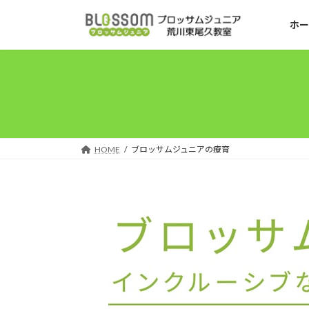
コ
ナ
ン
ビ
ホー
テ
ゲ
ン
ー
ツ
シ
へ
ョ
ス
ン
キ
に
ッ
移
HOME
ブロッサムジュニアの療育
プ
動